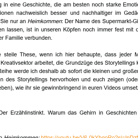
g in eine Geschichte, die am besten noch starke Emotio
tionen nachweislich besser und nachhaltiger im Gedäc
Sie nur an 
Heimkommen
: Der Name des Supermarkt-Gig
en lassen, ist in unseren Köpfen noch immer fest mit 
er Familie verbunden.
ne steile These, wenn ich hier behaupte, dass jeder M
reativsektor arbeitet, die Grundzüge des Storytellings k
Reihe werde ich deshalb ab sofort die kleinen und große
des Storytellings hervorholen und euch zeigen (oder
ben), wie ihr sie gewinnbringend in euren Videos umset
Der Erzählinstinkt. Warum das Gehirn in Geschichten 
o 
Heimkommen: 
https://youtu.be/V6-0kYhqoRo?si=ln