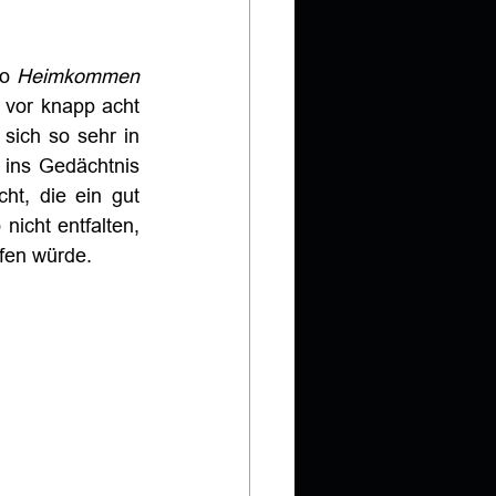
o 
Heimkommen 
 vor knapp acht 
ich so sehr in 
ins Gedächtnis 
ht, die ein gut 
cht entfalten, 
ifen würde.