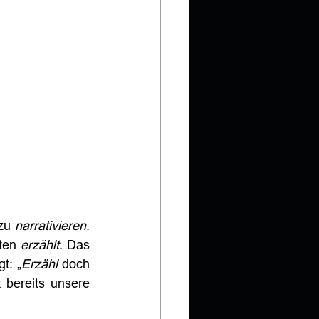
zu 
narrativieren
. 
ten 
erzählt
. Das 
t: „
Erzähl
 doch 
 bereits unsere 