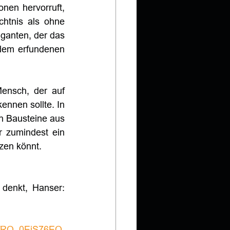
nen hervorruft, 
htnis als ohne 
anten, der das 
dem erfundenen 
ensch, der auf 
ennen sollte. In 
n Bausteine aus 
 zumindest ein 
zen könnt. 
denkt, Hanser: 
DzfRQ_0EiS76EQ