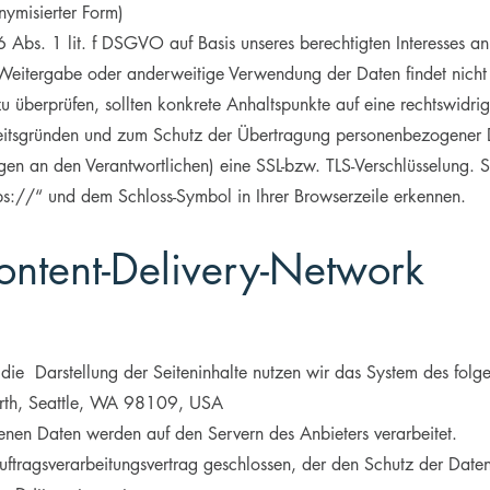
nymisierter Form)
6 Abs. 1 lit. f DSGVO auf Basis unseres berechtigten Interesses an
 Weitergabe oder anderweitige Verwendung der Daten findet nicht s
 zu überprüfen, sollten konkrete Anhaltspunkte auf eine rechtswidr
eitsgründen und zum Schutz der Übertragung personenbezogener D
agen an den Verantwortlichen) eine SSL-bzw. TLS-Verschlüsselung. S
ps://“ und dem Schloss-Symbol in Ihrer Browserzeile erkennen.
ontent-Delivery-Network
 die Darstellung der Seiteninhalte nutzen wir das System des fo
orth, Seattle, WA 98109, USA
enen Daten werden auf den Servern des Anbieters verarbeitet.
tragsverarbeitungsvertrag geschlossen, der den Schutz der Daten u