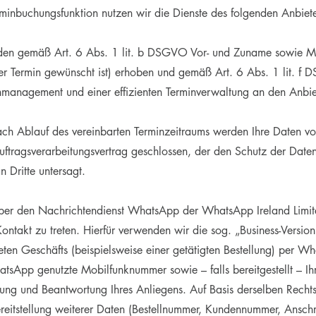
Terminbuchungsfunktion nutzen wir die Dienste des folgenden Anbie
en gemäß Art. 6 Abs. 1 lit. b DSGVO Vor- und Zuname sowie Mai
her Termin gewünscht ist) erhoben und gemäß Art. 6 Abs. 1 lit. f 
nmanagement und einer effizienten Terminverwaltung an den Anbiete
h Ablauf des vereinbarten Terminzeitraums werden Ihre Daten vo
tragsverarbeitungsvertrag geschlossen, der den Schutz der Daten u
 Dritte untersagt.
 über den Nachrichtendienst WhatsApp der WhatsApp Ireland Lim
Kontakt zu treten. Hierfür verwenden wir die sog. „Business-Vers
reten Geschäfts (beispielsweise einer getätigten Bestellung) per W
tsApp genutzte Mobilfunknummer sowie – falls bereitgestellt – 
ung und Beantwortung Ihres Anliegens. Auf Basis derselben Recht
itstellung weiterer Daten (Bestellnummer, Kundennummer, Anschrif