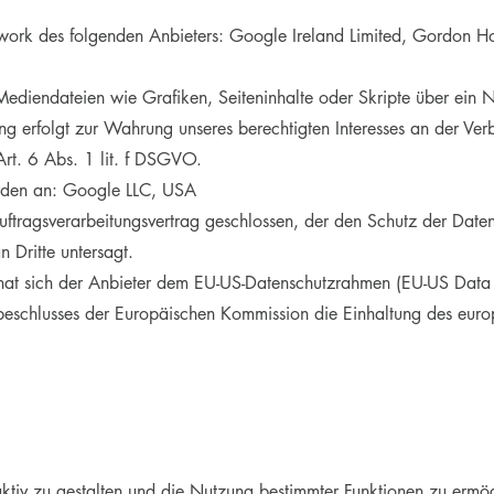
work des folgenden Anbieters: Google Ireland Limited, Gordon H
Mediendateien wie Grafiken, Seiteninhalte oder Skripte über ein Ne
ung erfolgt zur Wahrung unseres berechtigten Interesses an der Ver
Art. 6 Abs. 1 lit. f DSGVO.
rden an: Google LLC, USA
tragsverarbeitungsvertrag geschlossen, der den Schutz der Daten u
 Dritte untersagt.
 hat sich der Anbieter dem EU-US-Datenschutzrahmen (EU-US Data
beschlusses der Europäischen Kommission die Einhaltung des eur
ktiv zu gestalten und die Nutzung bestimmter Funktionen zu ermö