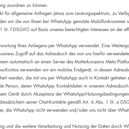
ang zuordnen zu können.
 für allgemeine Anfragen (etwa zum Leistungsspektrum, zu Verfü
enden wir die von Ihnen bei WhatsApp genutzte Mobilfunknummer sowi
t. f DSGVO auf Basis unseres berechtigten Interesses an der effi
twortung Ihres Anliegens per WhatsApp verwendet. Eine Weitergabe 
usiness Zugriff auf das Adressbuch des von uns hierfür verwendet
ern automatisch an einen Server des Mutterkonzerns Meta Platfor
ss-Kontos verwenden wir ein mobiles Endgerät, in dessen Adress
hert werden, die mit uns per WhatsApp auch in Kontakt getreten s
jede Person, deren WhatsApp- Kontaktdaten in unserem Adressbuch g
inem Gerät durch Akzeptanz der WhatsApp-Nutzungsbedingungen i
essbüchern seiner Chat-Kontakte gemäß Art. 6 Abs. 1 lit. a DSG
zer, die WhatsApp nicht verwenden und/oder uns nicht über What
g und die weitere Verarbeitung und Nutzung der Daten durch Wh