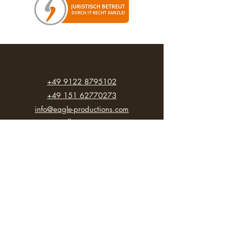
+49 9122 8795102
+49 151 62770273
info@eagle-productions.com
Über uns
Kunden werben Kunden
Kooperationen
Impressum
Datenschutz